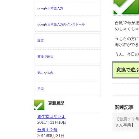
google日本語入力
台風12号が
google日本語入力のインストール
めちゃくちゃ
うちらの方に
設定
海水浴ができ
うん、今日の
変換で遊ぶ
変換で遊
気になる点
日記
更新履歴
関連記事
資生堂はないよ
【
台風１２
2011年11月10日
さん卒業
】
台風１２号
2011年8月31日