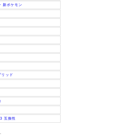
ー 新ポケモン
ブリッド
像
3 互換性
す