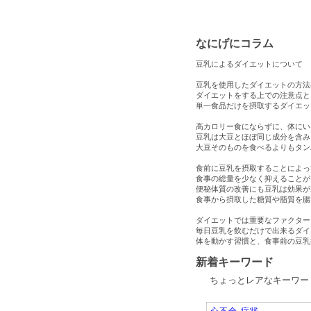
なにげにコラム
豆乳によるダイエットについて
豆乳を使用したダイエットの方法
ダイエットをする上での注意点と
単一食品だけを摂取するダイエッ
高カロリー食にならずに、体にい
豆乳は大豆とほぼ同じ成分を含み
大豆そのものを食べるよりもタン
食前に豆乳を摂取することによっ
食事の総量を少なく抑えることが
便秘体質の改善にも豆乳は効果が
食事から摂取した糖質や脂質を腸
ダイエットでは重要なファクター
毎日豆乳を飲むだけで出来るダイ
体を動かす習慣と、食事前の豆乳
新着キーワード
ちょっとレアなキーワー