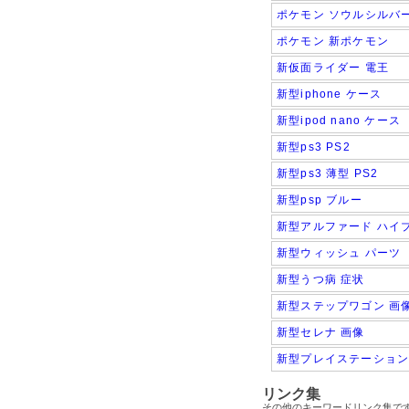
ポケモン ソウルシルバ
ポケモン 新ポケモン
新仮面ライダー 電王
新型iphone ケース
新型ipod nano ケース
新型ps3 PS2
新型ps3 薄型 PS2
新型psp ブルー
新型アルファード ハイ
新型ウィッシュ パーツ
新型うつ病 症状
新型ステップワゴン 画
新型セレナ 画像
新型プレイステーション
リンク集
その他のキーワードリンク集で