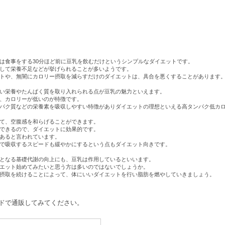
は食事をする30分ほど前に豆乳を飲むだけというシンプルなダイエットです。
して栄養不足などが挙げられることが多いようです。
トや、無闇にカロリー摂取を減らすだけのダイエットは、具合を悪くすることがあります
い栄養やたんぱく質を取り入れられる点が豆乳の魅力といえます。
、カロリーが低いのが特徴です。
パク質などの栄養素を吸収しやすい特徴がありダイエットの理想といえる高タンパク低カ
て、空腹感を和らげることができます。
できるので、ダイエットに効果的です。
あると言われています。
で吸収するスピードも緩やかにするという点もダイエット向きです。
となる基礎代謝の向上にも、豆乳は作用しているといいます。
エット始めてみたいと思う方は多いのではないでしょうか。
摂取を続けることによって、体にいいダイエットを行い脂肪を燃やしていきましょう。
ドで通販してみてください。