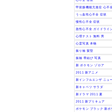
心不全 症状
甲状腺機能亢進症 心不
うっ血性心不全 症状
慢性心不全 症状
急性心不全 ガイドライ
心理テスト 無料 男
心霊写真 本物
振り袖 髪型
振袖 帯結び 写真
新 ポケモン ゾロア
2011 新アニメ
新インフルエンザ ニュ
新キャベツ サラダ
新ドラマ 2011 夏
2011 新プリキュア
ポケモン ブラック 新ポ