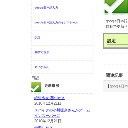
google日本語入力
google
google日本語入力のインストール
自動で更新さ
設定
設定
変換で遊ぶ
気になる点
関連記事
日記
更新履歴
【
google
絶対少女 葵つかさ
2010年12月21日
スパイクの小川暖奈さんがズーム
インスーパーに
2010年12月21日
学習した？