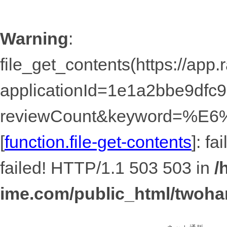
Warning
:
file_get_contents(https://app
applicationId=1e1a2bbe9dfc
reviewCount&keyword=%
[
function.file-get-contents
]: f
failed! HTTP/1.1 503 503 in
/
ime.com/public_html/twoha