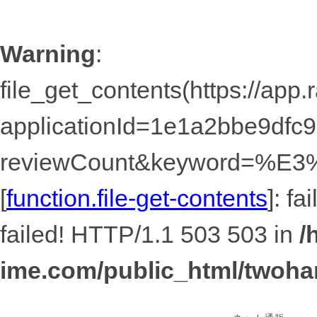
Warning
:
file_get_contents(https://app
applicationId=1e1a2bbe9dfc
reviewCount&keyword=
[
function.file-get-contents
]: f
failed! HTTP/1.1 503 503 in
/
ime.com/public_html/twoha