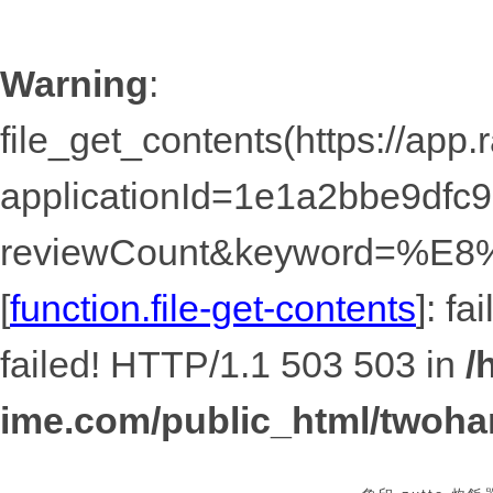
Warning
:
file_get_contents(https://app
applicationId=1e1a2bbe9dfc
reviewCount&keyword=%
[
function.file-get-contents
]: f
failed! HTTP/1.1 503 503 in
/
ime.com/public_html/twoha