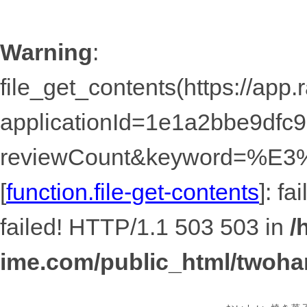
Warning
:
file_get_contents(https://app
applicationId=1e1a2bbe9dfc
reviewCount&keyword=
[
function.file-get-contents
]: f
failed! HTTP/1.1 503 503 in
/
ime.com/public_html/twoha