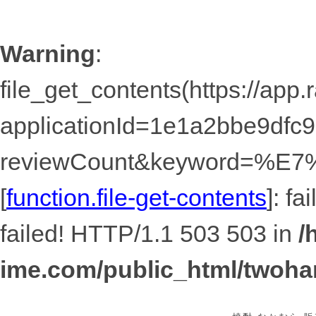
Warning
:
file_get_contents(https://app
applicationId=1e1a2bbe9dfc
reviewCount&keyword=%
[
function.file-get-contents
]: f
failed! HTTP/1.1 503 503 in
/
ime.com/public_html/twoha