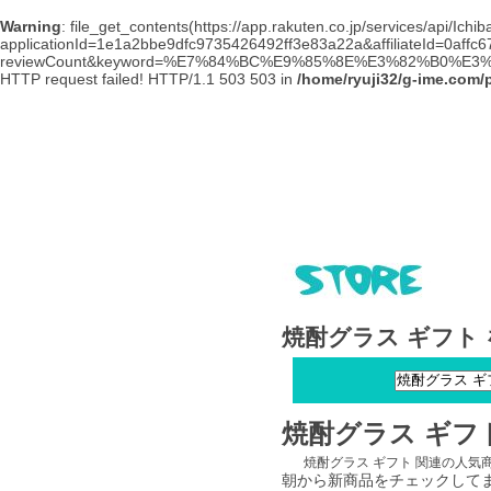
Warning
: file_get_contents(https://app.rakuten.co.jp/services/api/Ic
applicationId=1e1a2bbe9dfc9735426492ff3e83a22a&affiliateId=0affc
reviewCount&keyword=%E7%84%BC%E9%85%8E%E3%82%B0%E3%8
HTTP request failed! HTTP/1.1 503 503 in
/home/ryuji32/g-ime.com/
焼酎グラス ギフト
焼酎グラス ギフ
焼酎グラス ギフト 関連の人
朝から新商品をチェックして