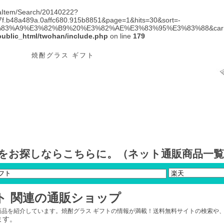
hibaItem/Search/20140222?
67f.b48a489a.0affc680.915b8851&page=1&hits=30&sort=-
3%A9%E3%82%B9%20%E3%82%AE%E3%83%95%E3%83%88&carrier=
public_html/twohan/include.php
on line
179
焼酎グラス ギフト
 をお探しならこちらに。（ネット通販商品一
ト 関連の通販ショップ
気商品を紹介しています。焼酎グラス ギフトの情報が満載！送料無料サイトの検索や
ます。