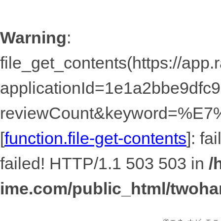
Warning
:
file_get_contents(https://app
applicationId=1e1a2bbe9dfc
reviewCount&keyword=
[
function.file-get-contents
]: f
failed! HTTP/1.1 503 503 in
/
ime.com/public_html/twoha