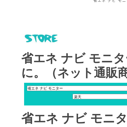
省エネ ナビ モ
省エネ ナビ モニ
に。（ネット通販
省エネ ナビ モニ