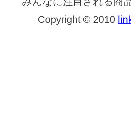
みんなに注目される商
Copyright © 2010
lin