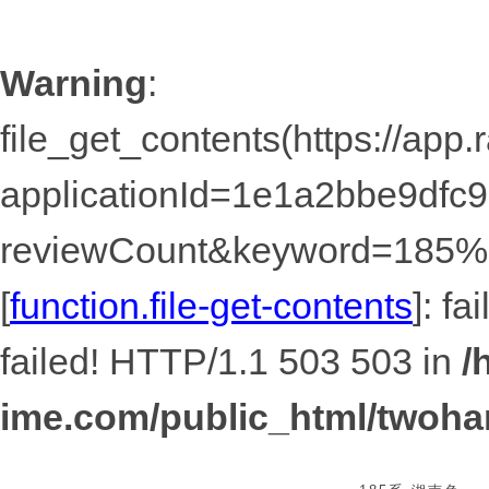
Warning
:
file_get_contents(https://app
applicationId=1e1a2bbe9dfc
reviewCount&keyword=18
[
function.file-get-contents
]: f
failed! HTTP/1.1 503 503 in
/
ime.com/public_html/twoha