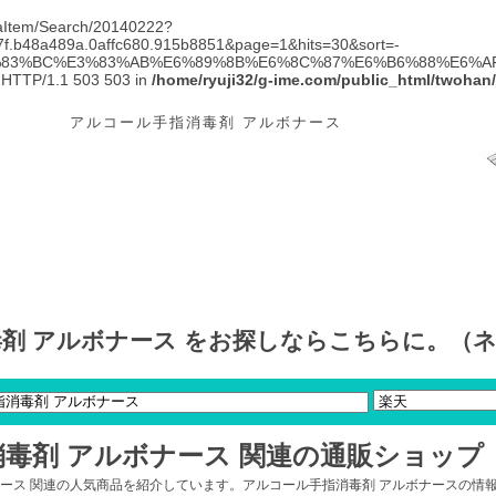
hibaItem/Search/20140222?
67f.b48a489a.0affc680.915b8851&page=1&hits=30&sort=-
3%83%BC%E3%83%AB%E6%89%8B%E6%8C%87%E6%B6%88%E6%AF
d! HTTP/1.1 503 503 in
/home/ryuji32/g-ime.com/public_html/twohan
アルコール手指消毒剤 アルボナース
剤 アルボナース をお探しならこちらに。（
毒剤 アルボナース 関連の通販ショップ
ナース 関連の人気商品を紹介しています。アルコール手指消毒剤 アルボナースの情