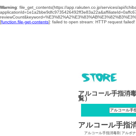
Warning
: file_get_contents(https://app.rakuten.co.jp/services/api/Ic
applicationId=1e1a2bbe9dfc9735426492ff3e83a22a&affiliateId=0affc
reviewCount&keyword=%E3%82%A2%E3%83%AB%E3%82%B3%E
[
function.file-get-contents
]: failed to open stream: HTTP request faile
アルコール手指消毒
覧）
アルコール手指消
アルコール手指消毒剤 アルボ